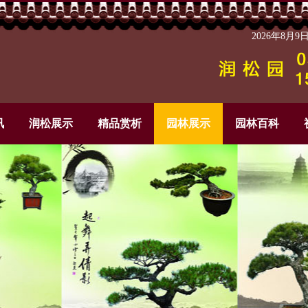
2026年8月
讯
润松展示
精品赏析
园林展示
园林百科