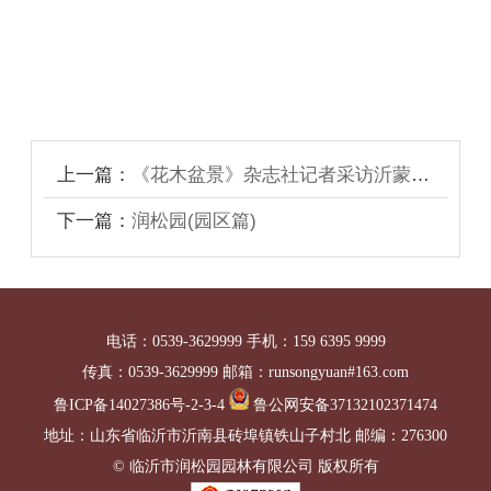
上一篇：
《花木盆景》杂志社记者采访沂蒙润松园
下一篇：
润松园(园区篇)
电话：0539-3629999 手机：159 6395 9999
传真：0539-3629999 邮箱：runsongyuan#163.com
鲁ICP备14027386号-2-3-4
鲁公网安备37132102371474
地址：山东省临沂市沂南县砖埠镇铁山子村北 邮编：276300
© 临沂市润松园园林有限公司 版权所有