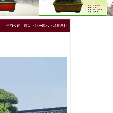
当前位置：
首页
>
润松展示
>
盆景系列