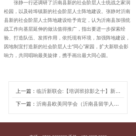
张静一行还调研了沂南县新的社会阶层人士统战之家
润
松园
，以及砖埠镇新的社会阶层人士阵地建设。张静对沂南
县新的社会阶层人士阵地建设给予肯定，认为沂南县加强统
战工作向基层延伸的做法值得推广，指出要进一步探索经
验、打造队伍、发挥作用，依托现有环境，加强阵地建设，
因地制宜打造新的社会阶层人士“同心”家园，扩大新联会影
响力，共同唱响最美旋律，携手画出最大同心圆。
上一篇：
临沂新联会:【培训班掠影之十】新十团风貌​
下一篇：
沂南县欧美同学会（沂南县留学人员联谊会）成立大会暨第一次会员代表会议召开