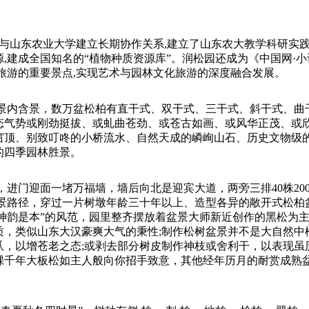
与山东农业大学建立长期协作关系,建立了山东农大教学科研实践
,建成全国知名的“植物种质资源库”。润松园还成为《中国网·
旅游的重要景点,实现艺术与园林文化旅游的深度融合发展。
景内含景，数万盆松柏有直干式、双干式、三干式、斜干式、曲
态气势或刚劲挺拔、或虬曲苍劲、或苍古如画、或风华正茂、或
窗顶、别致叮咚的小桥流水、自然天成的嶙峋山石、历史文物级
的四季园林胜景。
进门迎面一堵万福墙，墙后向北是迎宾大道，两旁三排40株20
观景路径，穿过一片树墩年龄三十年以上、造型各异的敞开式松柏
，神韵是本”的风范，园里整齐摆放着盆景大师新近创作的黑松为
，类似山东大汉豪爽大气的秉性;制作松树盆景并不是大自然中
，以增苍老之态;或剥去部分树皮制作神枝或舍利干，以表现虽
棵千年大板松如主人般向你招手致意，其他经年历月的耐赏成熟盆