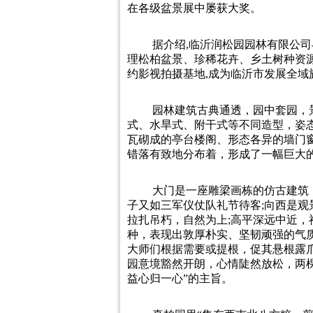
在各级盆景展中屡获大奖。
据介绍,临沂润松园园林有限公司
理松柏盆景、珍稀花卉、乡土树种资源
约影视拍摄基地,成为临沂市发展全域
园林建筑古典通透，园中套园，
式、水旱式、附干式等不同造型，姿
瓦砌成的亭台楼阁、形态各异的墙门
错落有致地分布着，形成了一幅巨大
大门是一座雕梁画栋的仿古建筑，
子又如三军仪仗队礼节待客;向西是
拉扎吊朽，自然为上;高平深远中近
种，表现出敦厚朴实、坚韧顽强的气质
大师们根据需要或提根，促其悬根露爪
园意境豁然开朗，心情陡然放松，两
益心归一心”的主旨。