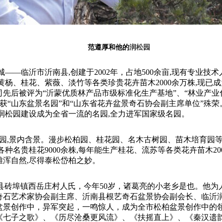
范遵厚和他的
润松园
—临沂市沂南县,创建于2002年，占地500余亩,现有专业技术人员
黄杨、桂花、紫薇、淡竹等各类珍贵花卉苗木2000余万株,现已
司先后被评为“沂蒙优质林产品市级标准化生产基地”、“林业产业
荣获“山东盆景名园”和“山东省花卉盆景奇石协会副主席单位”殊
润松园建设成为全省一流的名园,全力进军国家级名园。
园,景内含景。漫步松柏园、桂花园、名木古树园、苗木培育园等园
各种名贵桂花9000余株,每年能生产桂花、流苏等各类花卉苗木20
浑自然,尽得泰松岱柏之妙。
南县砖埠镇西岳庄村人氏，今年50岁，诸葛亮的小老乡是也。他
奇石艺术家协会副主席、沂南县根艺奇石盆景协会副会长、临沂
盆景创作中，异军突起，一鸣惊人，成为全市松柏盆景创作中的
、《七子之歌》、《历尽沧桑更风流》、《扶摇直上》、《秦汉遗