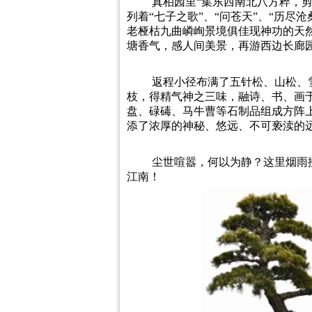
真柏园里“集东西南北八方粹，剪春
列着“七子之歌”、“问苍天”、“历
老桠枯九曲嶙峋景境俱佳现神功的天然
塘香气，感人间美景，再游西边长廊
返程小径布满了五针松、山松、
枝，得精气神之三味，融诗、书、画
盘、碌碡、马牛曹等石制品组成方阵
添了浓厚的神秘、悠远、不可亵渎的
尘世喧嚣，何以为静？这里烟雨
江南！