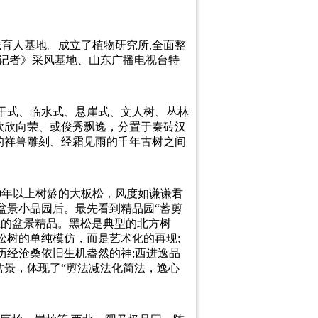
育人基地。成立了植物研究所,全面整
小记者》采风基地、山东广播电视台特
干式、临水式、悬崖式、文人树、丛林
欣欣向荣、或俊秀飘逸，分置于秦砖汉
的祥兽雕刻、经霜见雨的千年古树之间
0年以上树龄的大板松，风度如谦谦君
盆景小品园后。最先看到精品园“蓄剪
主的盆景精品。黑松是典型的北方树
松树的单纯模仿，而是艺术化的再现;
历经沧桑依旧生机盎然的神;西进逸品
景，体现了“剪法减法化简法，逸心