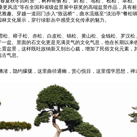
夏秋冬四时景”，树种有侧 柏 、刺 柏 、地柏 、桧柏 、翠柏
尽沧桑更风流”等在全国和省级盆景展中获奖的高端盆景作品，具有
雅趣。穿越一道回门步入“致远桥”，曲水流殇至“淡泊亭”餐松
园林文化展示，穿行绿影丛中感受文化传承的魅力。
雪松、樟子松、赤松、白皮松、锦松、黄山松、金钱松、罗汉松
于一盆。里面的石文化更是充满灵气的文化气息，他在长期以来
上置盆景，这样既吐故纳新又别出心裁，增加了民俗文化元素，
远古气息。
拂渚，隐约朦胧，这里曲径通幽，赏心悦目，这里儒学思想，禅