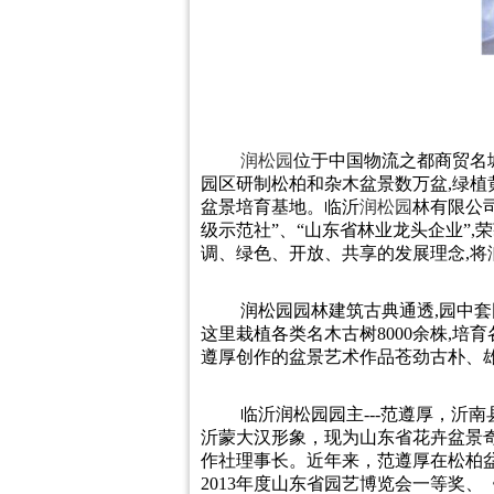
润松园
位于中国物流之都商贸名城—
园区研制松柏和杂木盆景数万盆,绿植
盆景培育基地。临沂
润松园
林有限公
级示范社”、“山东省林业龙头企业”,
调、绿色、开放、共享的发展理念,将
润松园园林建筑古典通透,园中套
这里栽植各类名木古树8000余株,培育
遵厚创作的盆景艺术作品苍劲古朴、雄
临沂润松园园主---范遵厚，沂
沂蒙大汉形象，现为山东省花卉盆景
作社理事长。近年来，范遵厚在松柏
2013年度山东省园艺博览会一等奖