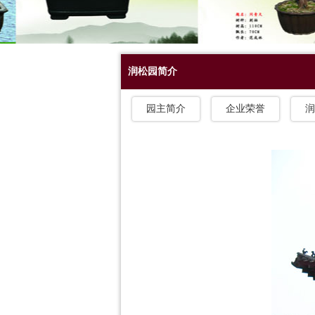
润松园简介
园主简介
企业荣誉
润