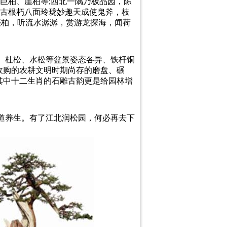
、巨柏、崖柏等;西北一隅乃极品园，陈
桩古根朽八面玲珑妙趣天成使鬼斧，枝
啖柏，听流水潺潺，赏游龙探海，闻荷
、杜松、水松等盆景姿态各异、铁杆铜
收购的农耕文明时期尚存的磨盘、碾
其中十二生肖的石雕古韵更是给园林增
道养生。有了江北润松园，何必再去下