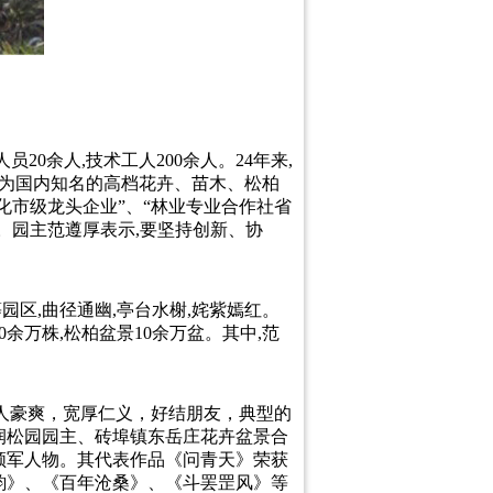
20余人,技术工人200余人。24年来,
成为国内知名的高档花卉、苗木、松柏
化市级龙头企业”、“林业专业合作社省
荣。园主范遵厚表示,要坚持创新、协
区,曲径通幽,亭台水榭,姹紫嫣红。
0余万株,松柏盆景10余万盆。其中,范
为人豪爽，宽厚仁义，好结朋友，典型的
润松园园主、砖埠镇东岳庄花卉盆景合
领军人物。其代表作品《问青天》荣获
韵》、《百年沧桑》、《斗罢罡风》等